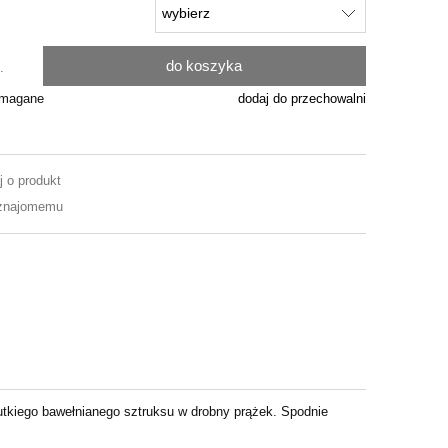
do koszyka
.
ymagane
dodaj do przechowalni
j o produkt
 znajomemu
utkiego bawełnianego sztruksu w drobny prążek. Spodnie