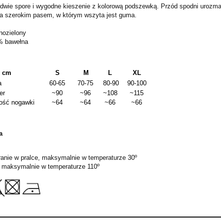
dwie spore i wygodne kieszenie z kolorową podszewką. Przód spodni urozma
 szerokim pasem, w którym wszyta jest guma.
nozielony
% bawełna
w cm
S
M
L
XL
a
60-65
70-75
80-90
90-100
er
~90
~96
~108
~115
ość nogawki
~
64
~
64
~
66
~
66
a
pranie w pralce, maksymalnie w temperaturze 30º
 maksymalnie w temperaturze 110º