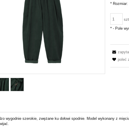
*
Rozmiar:
szt
*
- Pole w
zapyta
poleć
rdzo wygodnie szerokie, zwężane ku dołowi spodnie. Model wykonany z mięci
ijać.