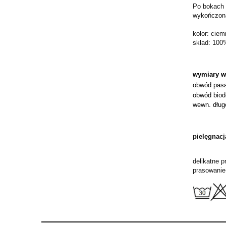
Po bokach 
wykończona
kolor: ciem
skład: 100
wymiary 
obwód pas
obwód biod
wewn. dług
pielęgnacj
delikatne 
prasowanie